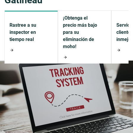
Gatineau
¡Obtenga el
Rastree a su
precio más bajo
Servicio
inspector en
para su
cliente
tiempo real
eliminación de
inmejor
moho!